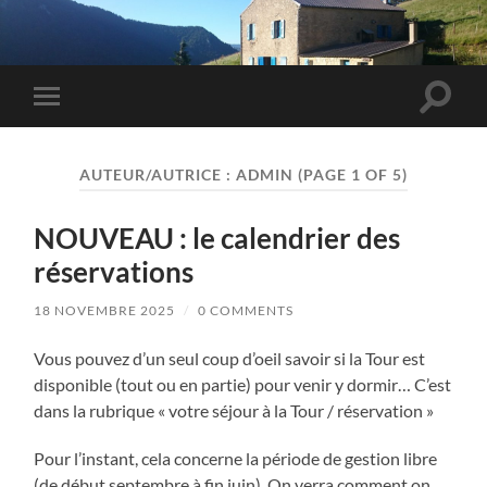
Toggle
Toggle
search
mobile
field
menu
AUTEUR/AUTRICE :
ADMIN
(PAGE 1 OF 5)
NOUVEAU : le calendrier des
réservations
18 NOVEMBRE 2025
/
0 COMMENTS
Vous pouvez d’un seul coup d’oeil savoir si la Tour est
disponible (tout ou en partie) pour venir y dormir… C’est
dans la rubrique « votre séjour à la Tour / réservation »
Pour l’instant, cela concerne la période de gestion libre
(de début septembre à fin juin). On verra comment on