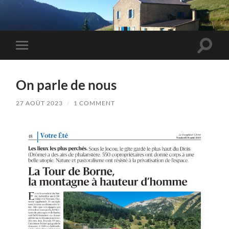
Toggle
Toggle
search
mobile
field
menu
On parle de nous
27 AOÛT 2023
/
1 COMMENT